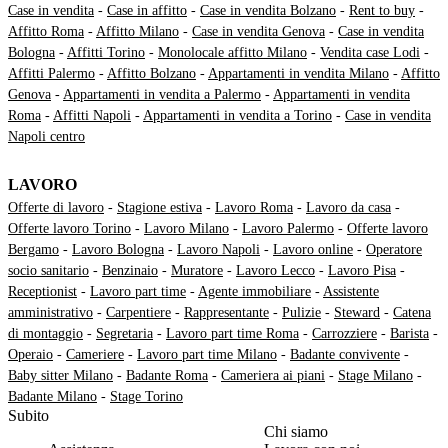
Case in vendita
-
Case in affitto
-
Case in vendita Bolzano
-
Rent to buy
-
Affitto Roma
-
Affitto Milano
-
Case in vendita Genova
-
Case in vendita
Bologna
-
Affitti Torino
-
Monolocale affitto Milano
-
Vendita case Lodi
-
Affitti Palermo
-
Affitto Bolzano
-
Appartamenti in vendita Milano
-
Affitto
Genova
-
Appartamenti in vendita a Palermo
-
Appartamenti in vendita
Roma
-
Affitti Napoli
-
Appartamenti in vendita a Torino
-
Case in vendita
Napoli centro
LAVORO
Offerte di lavoro
-
Stagione estiva
-
Lavoro Roma
-
Lavoro da casa
-
Offerte lavoro Torino
-
Lavoro Milano
-
Lavoro Palermo
-
Offerte lavoro
Bergamo
-
Lavoro Bologna
-
Lavoro Napoli
-
Lavoro online
-
Operatore
socio sanitario
-
Benzinaio
-
Muratore
-
Lavoro Lecco
-
Lavoro Pisa
-
Receptionist
-
Lavoro part time
-
Agente immobiliare
-
Assistente
amministrativo
-
Carpentiere
-
Rappresentante
-
Pulizie
-
Steward
-
Catena
di montaggio
-
Segretaria
-
Lavoro part time Roma
-
Carrozziere
-
Barista
-
Operaio
-
Cameriere
-
Lavoro part time Milano
-
Badante convivente
-
Baby sitter Milano
-
Badante Roma
-
Cameriera ai piani
-
Stage Milano
-
Badante Milano
-
Stage Torino
Subito
Chi siamo