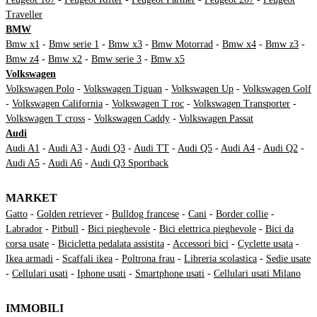
Traveller
BMW
Bmw x1
-
Bmw serie 1
-
Bmw x3
-
Bmw Motorrad
-
Bmw x4
-
Bmw z3
-
Bmw z4
-
Bmw x2
-
Bmw serie 3
-
Bmw x5
Volkswagen
Volkswagen Polo
-
Volkswagen Tiguan
-
Volkswagen Up
-
Volkswagen Golf
-
Volkswagen California
-
Volkswagen T roc
-
Volkswagen Transporter
-
Volkswagen T cross
-
Volkswagen Caddy
-
Volkswagen Passat
Audi
Audi A1
-
Audi A3
-
Audi Q3
-
Audi TT
-
Audi Q5
-
Audi A4
-
Audi Q2
-
Audi A5
-
Audi A6
-
Audi Q3 Sportback
MARKET
Gatto
-
Golden retriever
-
Bulldog francese
-
Cani
-
Border collie
-
Labrador
-
Pitbull
-
Bici pieghevole
-
Bici elettrica pieghevole
-
Bici da
corsa usate
-
Bicicletta pedalata assistita
-
Accessori bici
-
Cyclette usata
-
Ikea armadi
-
Scaffali ikea
-
Poltrona frau
-
Libreria scolastica
-
Sedie usate
-
Cellulari usati
-
Iphone usati
-
Smartphone usati
-
Cellulari usati Milano
IMMOBILI