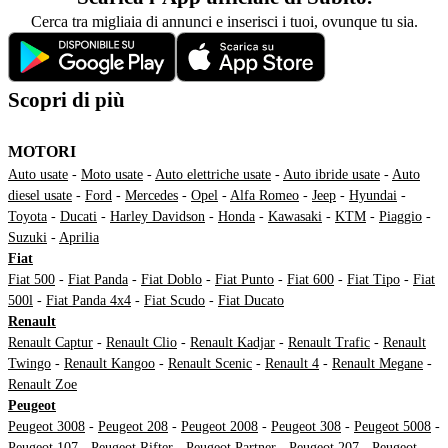
Cerca tra migliaia di annunci e inserisci i tuoi, ovunque tu sia.
Scopri di più
MOTORI
Auto usate
-
Moto usate
-
Auto elettriche usate
-
Auto ibride usate
-
Auto
diesel usate
-
Ford
-
Mercedes
-
Opel
-
Alfa Romeo
-
Jeep
-
Hyundai
-
Toyota
-
Ducati
-
Harley Davidson
-
Honda
-
Kawasaki
-
KTM
-
Piaggio
-
Suzuki
-
Aprilia
Fiat
Fiat 500
-
Fiat Panda
-
Fiat Doblo
-
Fiat Punto
-
Fiat 600
-
Fiat Tipo
-
Fiat
500l
-
Fiat Panda 4x4
-
Fiat Scudo
-
Fiat Ducato
Renault
Renault Captur
-
Renault Clio
-
Renault Kadjar
-
Renault Trafic
-
Renault
Twingo
-
Renault Kangoo
-
Renault Scenic
-
Renault 4
-
Renault Megane
-
Renault Zoe
Peugeot
Peugeot 3008
-
Peugeot 208
-
Peugeot 2008
-
Peugeot 308
-
Peugeot 5008
-
Peugeot 107
-
Peugeot Rifter
-
Peugeot Partner
-
Peugeot 207
-
Peugeot